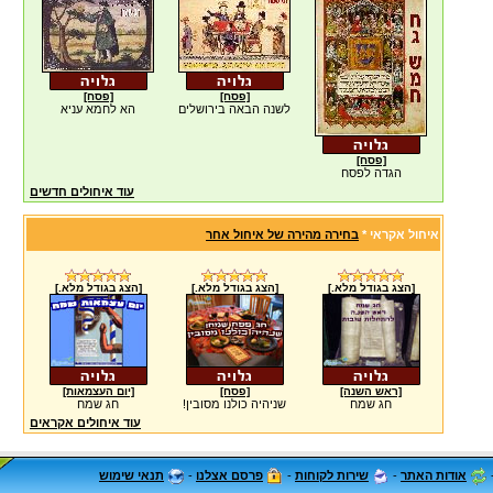
[פסח]
[פסח]
לשנה הבאה בירושלים
הא לחמא עניא
[פסח]
הגדה לפסח
עוד איחולים חדשים
איחול אקראי *
בחירה מהירה של איחול אחר
[הצג בגודל מלא.]
[הצג בגודל מלא.]
[הצג בגודל מלא.]
[ראש השנה]
[פסח]
[יום העצמאות]
חג שמח
שניהיה כולנו מסובין!
חג שמח
עוד איחולים אקראים
אודות האתר
-
שירות לקוחות
-
פרסם אצלנו
-
תנאי שימוש