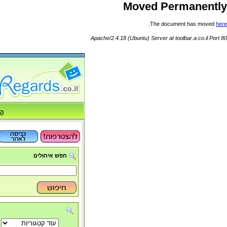
Moved Permanently
.
The document has moved
here
Apache/2.4.18 (Ubuntu) Server at toolbar.a.co.il Port 80
הח
חפש איחולים